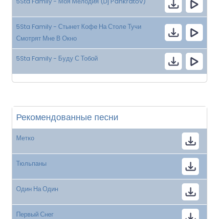
5Sta Family - Моя Мелодия (Dj Pankratov)
5Sta Family - Стынет Кофе На Столе Тучи
Смотрят Мне В Окно
5Sta Family - Буду С Тобой
Рекомендованные песни
Метко
Тюльпаны
Один На Один
Первый Снег