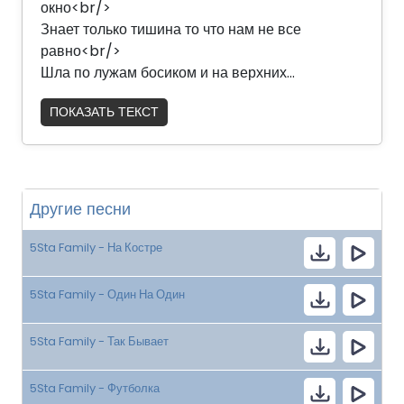
окно<br/>
Знает только тишина то что нам не все
равно<br/>
Шла по лужам босиком и на верхних...
ПОКАЗАТЬ ТЕКСТ
Другие песни
5Sta Family - На Костре
5Sta Family - Один На Один
5Sta Family - Так Бывает
5Sta Family - Футболка