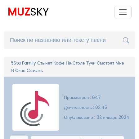
MUZ
SKY
5Sta Family Стынет Кофе На Столе Тучи Смотрят Мне
В Окно Скачать
Просмотров : 647
Длительность : 02:45
Опубликовано : 02 январь 2024