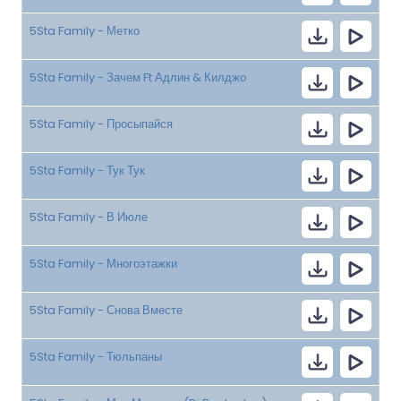
5Sta Family - Метко
5Sta Family - Зачем Ft Адлин & Килджо
5Sta Family - Просыпайся
5Sta Family - Тук Тук
5Sta Family - В Июле
5Sta Family - Многоэтажки
5Sta Family - Снова Вместе
5Sta Family - Тюльпаны