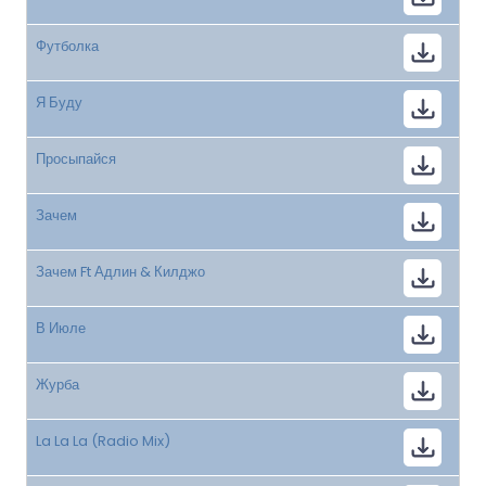
Футболка
Я Буду
Просыпайся
Зачем
Зачем Ft Адлин & Килджо
В Июле
Журба
La La La (Radio Mix)