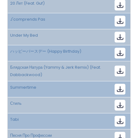
20 Лет (Feat. Guf)
J'comprends Pas
Under My Bed
ハッピーバースデー (Happy Birthday)
Блядская Натура (Yammy & Jerk Remix) (Feat.
Dabbackwood)
Summertime
Стиль
Tabi
Песня Про Профессии